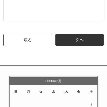
次へ
戻る
2026年8月
日
月
火
水
木
金
土
1